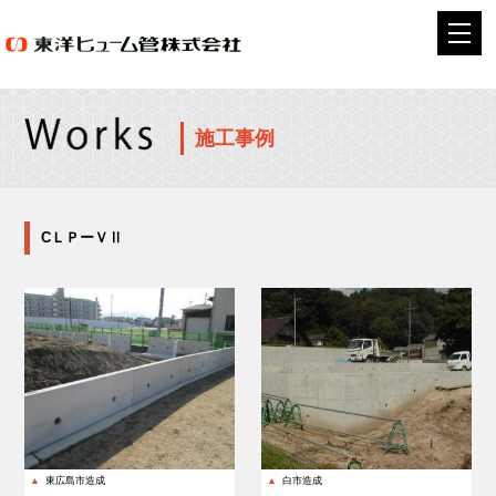
施工事例
CＬＰーＶⅡ
▲
東広島市造成
▲
白市造成